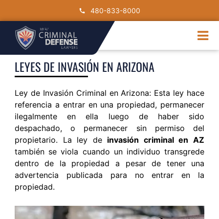
Skip
480-833-8000
to
content
Tog
Nav
DUI
LEYES DE INVASIÓN EN ARIZONA
Drug Crimes
Criminal Charge
Ley de Invasión Criminal en Arizona: Esta ley hace
referencia a entrar en una propiedad, permanecer
Traffic Crimes
ilegalmente en ella luego de haber sido
Contact Us
despachado, o permanecer sin permiso del
propietario. La ley de
invasión criminal en AZ
también se viola cuando un individuo transgrede
dentro de la propiedad a pesar de tener una
advertencia publicada para no entrar en la
propiedad.